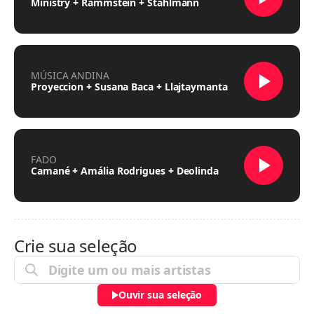
Ministry + Rammstein + Stahlmann
MÚSICA ANDINA
Proyeccion + Susana Baca + Llajtaymanta
FADO
Camané + Amália Rodrigues + Deolinda
Crie sua seleção
Ouvir sua seleção