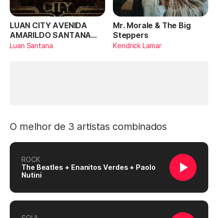
LUAN CITY AVENIDA
Mr. Morale & The Big
AMARILDO SANTANA
Steppers
(Ao Vivo)
Luan Santana
Kendrick Lamar
O melhor de 3 artistas combinados
ROCK
The Beatles + Enanitos Verdes + Paolo
Nutini
SOUL