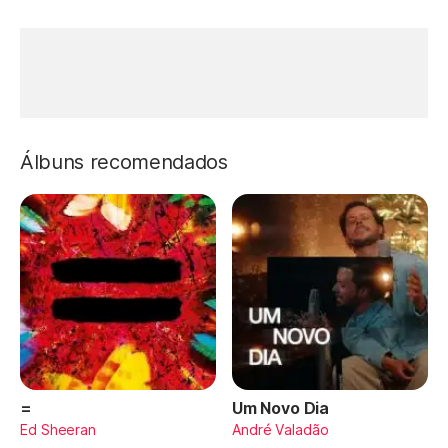
Álbuns recomendados
=
Um Novo Dia
Ed Sheeran
André Valadão