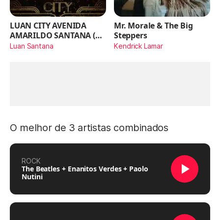
LUAN CITY AVENIDA
Mr. Morale & The Big
AMARILDO SANTANA (Ao
Steppers
Vivo)
Luan Santana
Kendrick Lamar
O melhor de 3 artistas combinados
ROCK
The Beatles + Enanitos Verdes + Paolo
Nutini