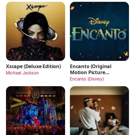
Xscape (Deluxe Edition)
Encanto (Original
Motion Picture
Michael Jackson
Soundtrack)
Encanto (Disney)