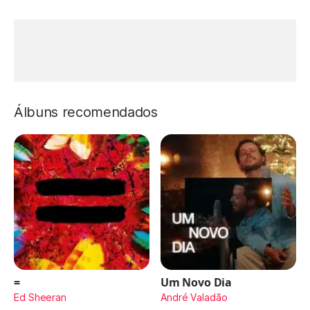
Álbuns recomendados
=
Um Novo Dia
Ed Sheeran
André Valadão