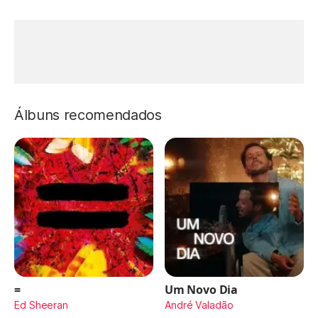
Álbuns recomendados
=
Um Novo Dia
Ed Sheeran
André Valadão