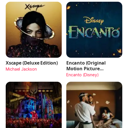
Xscape (Deluxe Edition)
Encanto (Original
Motion Picture
Michael Jackson
Soundtrack)
Encanto (Disney)