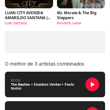
LUAN CITY AVENIDA
Mr. Morale & The Big
AMARILDO SANTANA (Ao
Steppers
Vivo)
Luan Santana
Kendrick Lamar
O melhor de 3 artistas combinados
ROCK
The Beatles + Enanitos Verdes + Paolo
Nutini