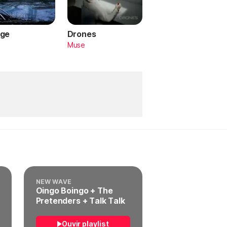
ge
Drones
a
Muse
NEW WAVE
Oingo Boingo + The
Pretenders + Talk Talk
Ouvir playlist