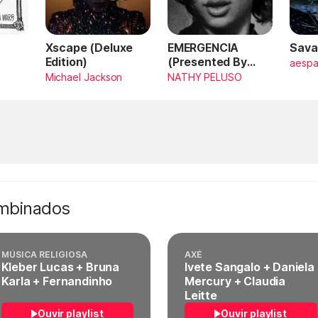
Xscape (Deluxe
EMERGENCIA
Sava
Edition)
(Presented By
aesp
PlayStation,
Michael Jackson
NATHY PELUSO
Horizon Forbidden
West)
ombinados
MÚSICA RELIGIOSA
AXÉ
Kleber Lucas + Bruna
Ivete Sangalo + Daniela
Karla + Fernandinho
Mercury + Claudia
Leitte
Ouvir playlist
Ouvir playlist