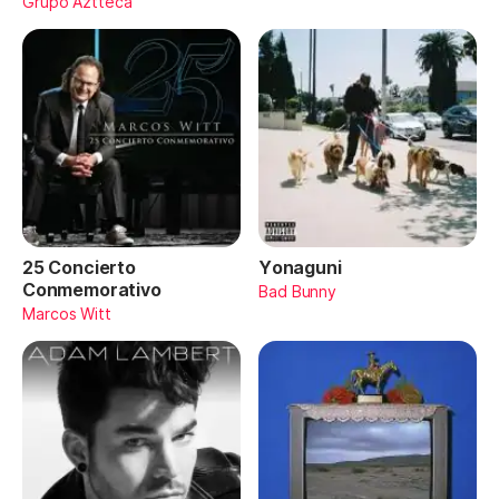
Maydon)
Grupo Aztteca
25 Concierto
Yonaguni
Conmemorativo
Bad Bunny
Marcos Witt