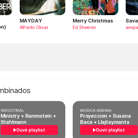
MAYDAY
Merry Christmas
Sava
on)
Alfredo Olivas
Ed Sheeran
aesp
ombinados
INDUSTRIAL
MÚSICA ANDINA
Ministry + Rammstein +
Proyeccion + Susana
Stahlmann
Baca + Llajtaymanta
Ouvir playlist
Ouvir playlist