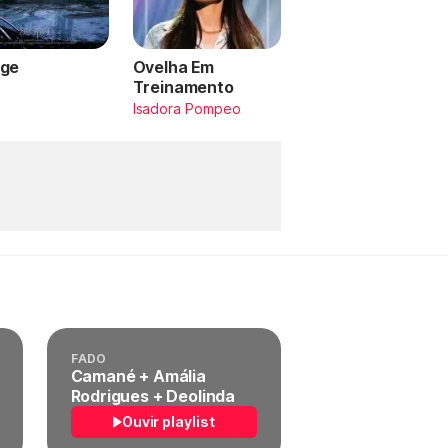
ge
Ovelha Em
Treinamento
a
Isadora Pompeo
FADO
Camané + Amália
Rodrigues + Deolinda
Ouvir playlist