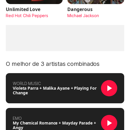
Unlimited Love
Dangerous
Red Hot Chili Peppers
Michael Jackson
O melhor de 3 artistas combinados
WORLD MUSIC
Violeta Parra + Malika Ayane + Playing For
Change
EMO
My Chemical Romance + Mayday Parade +
Angy