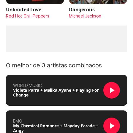
Unlimited Love
Dangerous
Red Hot Chili Peppers
Michael Jackson
O melhor de 3 artistas combinados
WORLD MUSIC
Violeta Parra + Malika Ayane + Playing For
Change
EMO
My Chemical Romance + Mayday Parade +
Angy