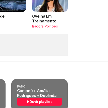
ge
Ovelha Em
Treinamento
a
Isadora Pompeo
FADO
Camané + Amália
Rodrigues + Deolinda
Ouvir playlist