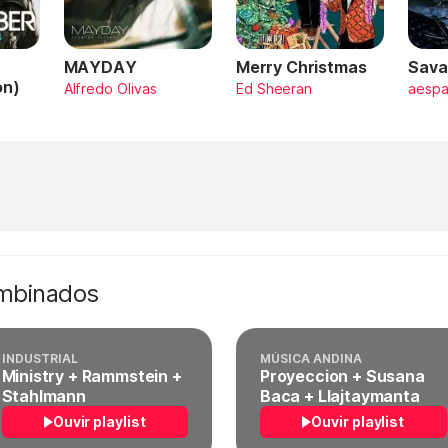
MAYDAY
Merry Christmas
Sava
on)
Alfredo Olivas
Ed Sheeran
aesp
ombinados
INDUSTRIAL
MÚSICA ANDINA
Ministry + Rammstein +
Proyeccion + Susana
Stahlmann
Baca + Llajtaymanta
Ouvir playlist
Ouvir playlist