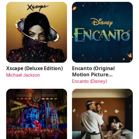
Xscape (Deluxe Edition)
Encanto (Original
Motion Picture
Michael Jackson
Soundtrack)
Encanto (Disney)