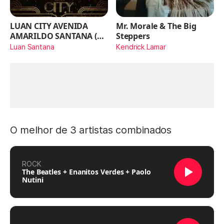
LUAN CITY AVENIDA
Mr. Morale & The Big
AMARILDO SANTANA (Ao
Steppers
Vivo)
Luan Santana
Kendrick Lamar
O melhor de 3 artistas combinados
ROCK
The Beatles + Enanitos Verdes + Paolo
Nutini