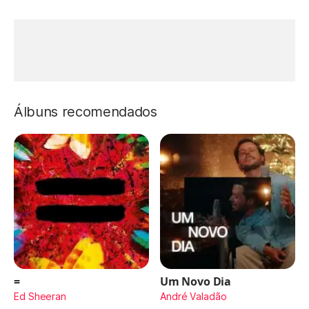
Álbuns recomendados
=
Um Novo Dia
Ed Sheeran
André Valadão