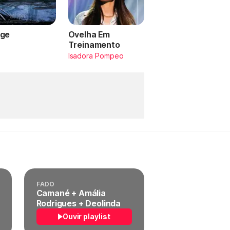
ge
Ovelha Em
Treinamento
a
Isadora Pompeo
FADO
Camané + Amália
Rodrigues + Deolinda
Ouvir playlist