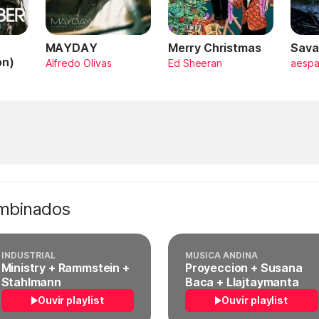
MAYDAY
Merry Christmas
Sava
on)
Alfredo Olivas
Ed Sheeran
aesp
ombinados
INDUSTRIAL
MÚSICA ANDINA
Ministry + Rammstein +
Proyeccion + Susana
Stahlmann
Baca + Llajtaymanta
Ouvir playlist
Ouvir playlist