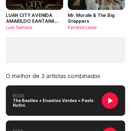
LUAN CITY AVENIDA
Mr. Morale & The Big
AMARILDO SANTANA
Steppers
(Ao Vivo)
Luan Santana
Kendrick Lamar
O melhor de 3 artistas combinados
ROCK
The Beatles + Enanitos Verdes + Paolo
Nutini
SOUL