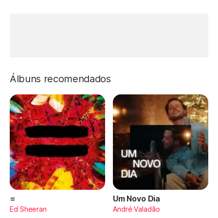
Álbuns recomendados
=
Um Novo Dia
Ed Sheeran
André Valadão