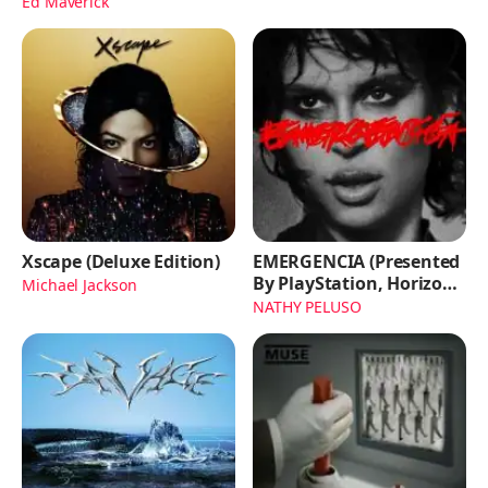
Ed Maverick
Xscape (Deluxe Edition)
EMERGENCIA (Presented
By PlayStation, Horizon
Michael Jackson
Forbidden West)
NATHY PELUSO