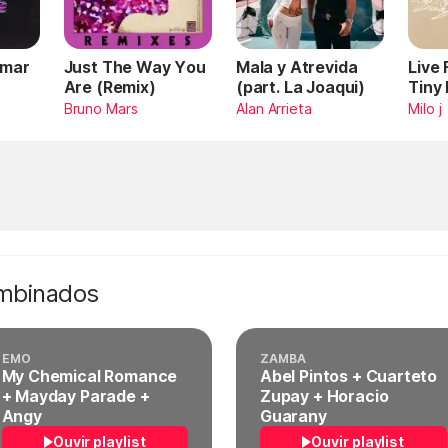
Omar
Just The Way You
Mala y Atrevida
Live
Are (Remix)
(part. La Joaqui)
Tiny
Bruno Mars
Alan Arrieta
Milo j
ombinados
EMO
ZAMBA
My Chemical Romance
Abel Pintos + Cuarteto
+ Mayday Parade +
Zupay + Horacio
Angy
Guarany
Ouvir playlist
Ouvir playlist