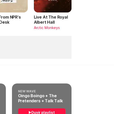
 From NPR's
Live At The Royal
 Desk
Albert Hall
Arctic Monkeys
NEW WAVE
Oingo Boingo + The
Pretenders + Talk Talk
Ouvir playlist