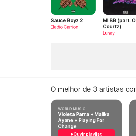
Sauce Boyz 2
MI BB (part. 
Courtz)
Eladio Carrion
Lunay
O melhor de 3 artistas c
WORLD MUSIC
Violeta Parra + Malika
Ayane + Playing For
Change
Ouvir playlist