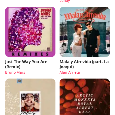
Lunay
Just The Way You Are
Mala y Atrevida (part. La
(Remix)
Joaqui)
Bruno Mars
Alan Arrieta