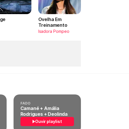
ge
Ovelha Em
Treinamento
a
Isadora Pompeo
FADO
Camané + Amália
Rodrigues + Deolinda
Ouvir playlist