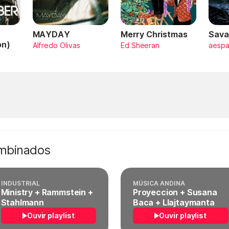
MAYDAY
Merry Christmas
Sava
on)
Alfredo Olivas
Ed Sheeran
aesp
ombinados
INDUSTRIAL
MÚSICA ANDINA
Ministry + Rammstein +
Proyeccion + Susana
Stahlmann
Baca + Llajtaymanta
Ouvir playlist
Ouvir playlist