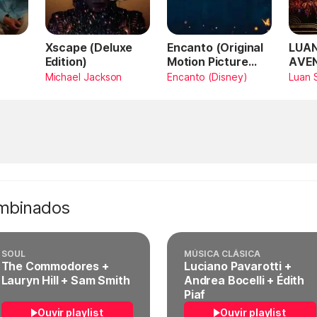
Xscape (Deluxe
Encanto (Original
LUAN
Edition)
Motion Picture
AVE
Soundtrack)
AMA
Michael Jackson
Encanto (Disney)
Luan 
SAN
Vivo
ombinados
SOUL
MÚSICA CLÁSICA
The Commodores +
Luciano Pavarotti +
Lauryn Hill + Sam Smith
Andrea Bocelli + Édith
Piaf
Ouvir playlist
Ouvir playlist