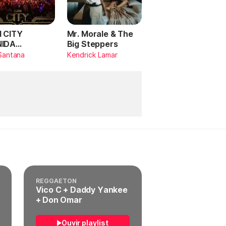
 CITY
Mr. Morale & The
NIDA
Big Steppers
RILDO
Santana
Kendrick Lamar
TANA (Ao
)
REGGAETON
Vico C + Daddy Yankee
+ Don Omar
Ouvir playlist