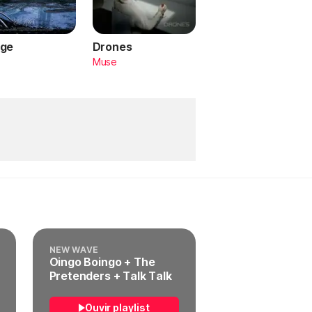
ge
Drones
a
Muse
NEW WAVE
Oingo Boingo + The
Pretenders + Talk Talk
Ouvir playlist