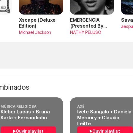
Xscape (Deluxe
EMERGENCIA
Sava
Edition)
(Presented By
aesp
PlayStation,
Michael Jackson
NATHY PELUSO
Horizon Forbidden
West)
ombinados
MÚSICA RELIGIOSA
AXÉ
Kleber Lucas + Bruna
Ivete Sangalo + Daniela
Karla + Fernandinho
Mercury + Claudia
Leitte
Ouvir playlist
Ouvir playlist