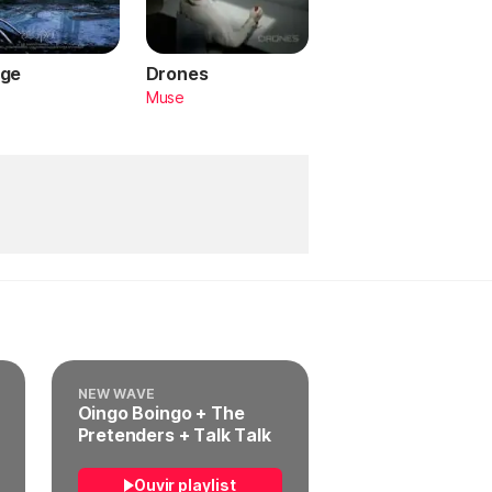
ge
Drones
a
Muse
NEW WAVE
Oingo Boingo + The
Pretenders + Talk Talk
Ouvir playlist