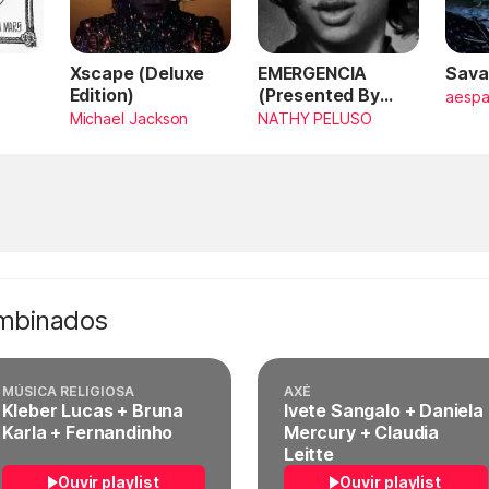
Xscape (Deluxe
EMERGENCIA
Sava
Edition)
(Presented By
aesp
PlayStation,
Michael Jackson
NATHY PELUSO
Horizon Forbidden
West)
ombinados
MÚSICA RELIGIOSA
AXÉ
Kleber Lucas + Bruna
Ivete Sangalo + Daniela
Karla + Fernandinho
Mercury + Claudia
Leitte
Ouvir playlist
Ouvir playlist