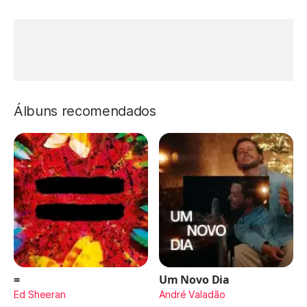
Álbuns recomendados
=
Um Novo Dia
Ed Sheeran
André Valadão