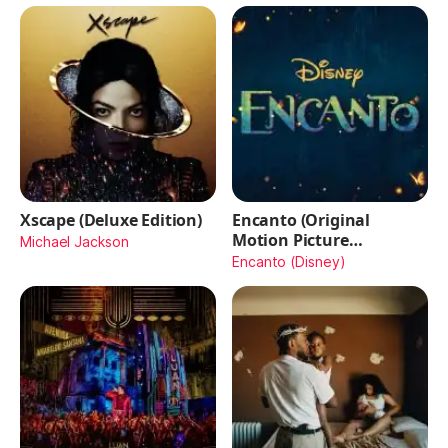
Xscape (Deluxe Edition)
Encanto (Original
Motion Picture
Michael Jackson
Soundtrack)
Encanto (Disney)