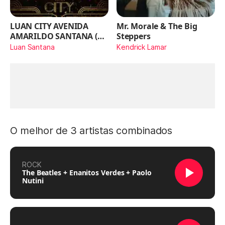
LUAN CITY AVENIDA
Mr. Morale & The Big
AMARILDO SANTANA (Ao
Steppers
Vivo)
Luan Santana
Kendrick Lamar
O melhor de 3 artistas combinados
ROCK
The Beatles + Enanitos Verdes + Paolo
Nutini