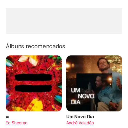
Álbuns recomendados
=
Um Novo Dia
Ed Sheeran
André Valadão