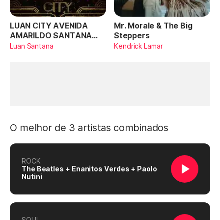
LUAN CITY AVENIDA
Mr. Morale & The Big
AMARILDO SANTANA
Steppers
(Ao Vivo)
Luan Santana
Kendrick Lamar
O melhor de 3 artistas combinados
ROCK
The Beatles + Enanitos Verdes + Paolo
Nutini
SOUL