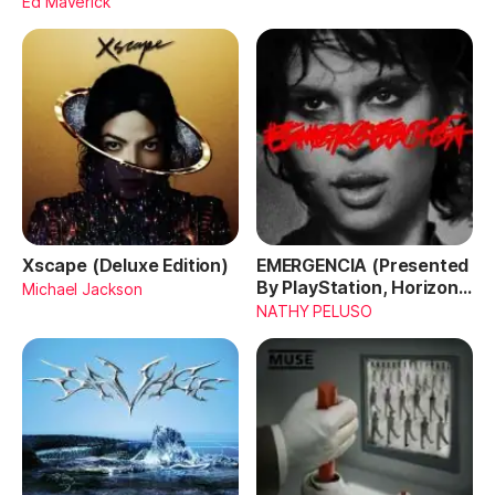
Ed Maverick
Xscape (Deluxe Edition)
EMERGENCIA (Presented
By PlayStation, Horizon
Michael Jackson
Forbidden West)
NATHY PELUSO