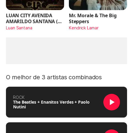
LUAN CITY AVENIDA
Mr. Morale & The Big
AMARILDO SANTANA (Ao
Steppers
Vivo)
Luan Santana
Kendrick Lamar
O melhor de 3 artistas combinados
ROCK
The Beatles + Enanitos Verdes + Paolo
Nutini