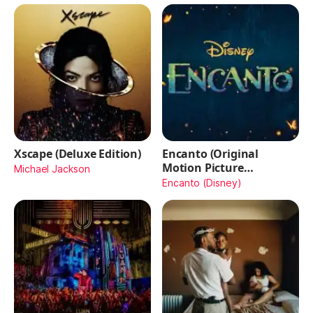
Xscape (Deluxe Edition)
Encanto (Original
Motion Picture
Michael Jackson
Soundtrack)
Encanto (Disney)