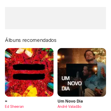
Álbuns recomendados
=
Um Novo Dia
Ed Sheeran
André Valadão