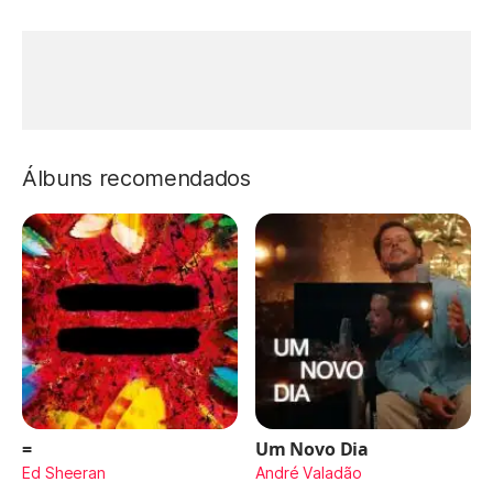
Álbuns recomendados
=
Um Novo Dia
Ed Sheeran
André Valadão