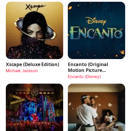
Xscape (Deluxe Edition)
Encanto (Original
Motion Picture
Michael Jackson
Soundtrack)
Encanto (Disney)