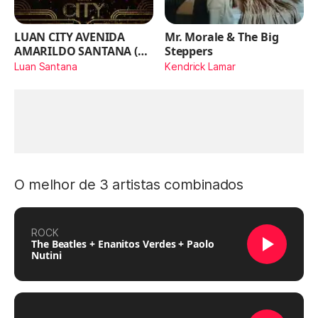
LUAN CITY AVENIDA
Mr. Morale & The Big
AMARILDO SANTANA (Ao
Steppers
Vivo)
Luan Santana
Kendrick Lamar
O melhor de 3 artistas combinados
ROCK
The Beatles + Enanitos Verdes + Paolo
Nutini