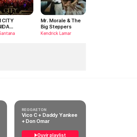
 CITY
Mr. Morale & The
NIDA
Big Steppers
RILDO
Santana
Kendrick Lamar
TANA (Ao
)
REGGAETON
Vico C + Daddy Yankee
+ Don Omar
Ouvir playlist