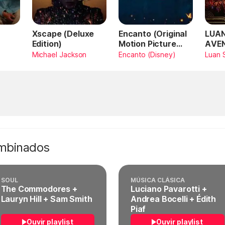
Xscape (Deluxe
Encanto (Original
LUAN
Edition)
Motion Picture
AVE
Soundtrack)
AMA
Michael Jackson
Encanto (Disney)
Luan 
SAN
Vivo
ombinados
SOUL
MÚSICA CLÁSICA
The Commodores +
Luciano Pavarotti +
Lauryn Hill + Sam Smith
Andrea Bocelli + Édith
Piaf
Ouvir playlist
Ouvir playlist