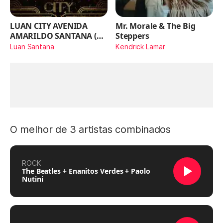
LUAN CITY AVENIDA
Mr. Morale & The Big
AMARILDO SANTANA (Ao
Steppers
Vivo)
Luan Santana
Kendrick Lamar
O melhor de 3 artistas combinados
ROCK
The Beatles + Enanitos Verdes + Paolo
Nutini