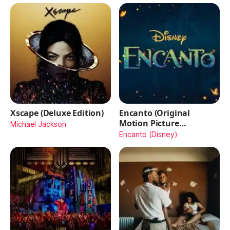
Xscape (Deluxe Edition)
Encanto (Original
Motion Picture
Michael Jackson
Soundtrack)
Encanto (Disney)