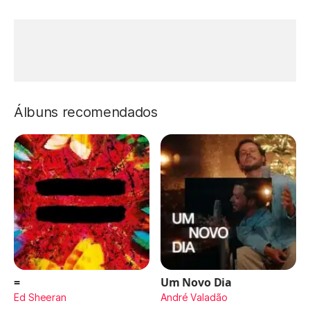
Álbuns recomendados
=
Um Novo Dia
Ed Sheeran
André Valadão