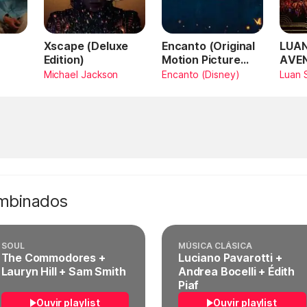
Xscape (Deluxe
Encanto (Original
LUAN
Edition)
Motion Picture
AVE
Soundtrack)
AMA
Michael Jackson
Encanto (Disney)
Luan 
SAN
Vivo
ombinados
SOUL
MÚSICA CLÁSICA
The Commodores +
Luciano Pavarotti +
Lauryn Hill + Sam Smith
Andrea Bocelli + Édith
Piaf
Ouvir playlist
Ouvir playlist