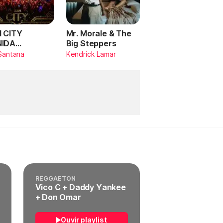
 CITY
Mr. Morale & The
NIDA
Big Steppers
RILDO
Santana
Kendrick Lamar
TANA (Ao
)
REGGAETON
Vico C + Daddy Yankee
+ Don Omar
Ouvir playlist