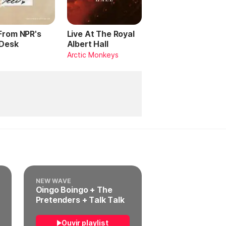
 From NPR's
Live At The Royal
 Desk
Albert Hall
Arctic Monkeys
NEW WAVE
Oingo Boingo + The
Pretenders + Talk Talk
Ouvir playlist