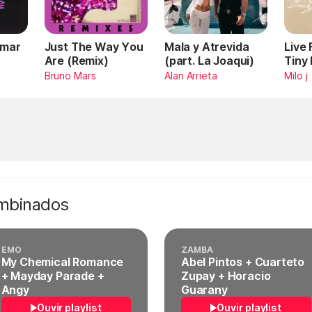
Omar
Just The Way You
Mala y Atrevida
Live
Are (Remix)
(part. La Joaqui)
Tiny
Bruno Mars
Alan Arrieta
Milo j
ombinados
EMO
ZAMBA
My Chemical Romance
Abel Pintos + Cuarteto
+ Mayday Parade +
Zupay + Horacio
Angy
Guarany
Ouvir playlist
Ouvir playlist