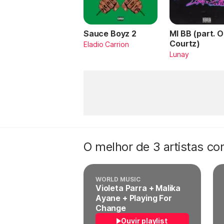
Sauce Boyz 2
MI BB (part. 
Courtz)
Eladio Carrion
Lunay
O melhor de 3 artistas c
WORLD MUSIC
Violeta Parra + Malika
Ayane + Playing For
Change
Ouvir playlist