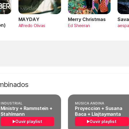
MAYDAY
Merry Christmas
Sava
on)
Alfredo Olivas
Ed Sheeran
aesp
ombinados
INDUSTRIAL
MÚSICA ANDINA
Ministry + Rammstein +
Proyeccion + Susana
Stahlmann
Baca + Llajtaymanta
Ouvir playlist
Ouvir playlist