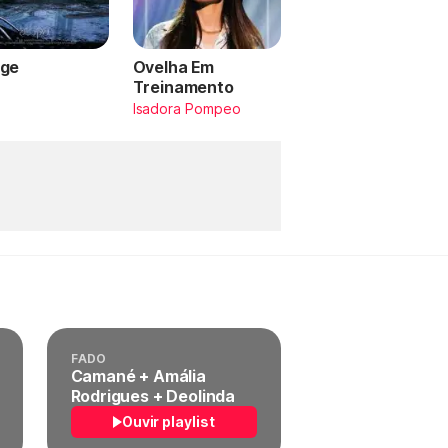
ge
Ovelha Em
Treinamento
a
Isadora Pompeo
FADO
Camané + Amália
Rodrigues + Deolinda
Ouvir playlist