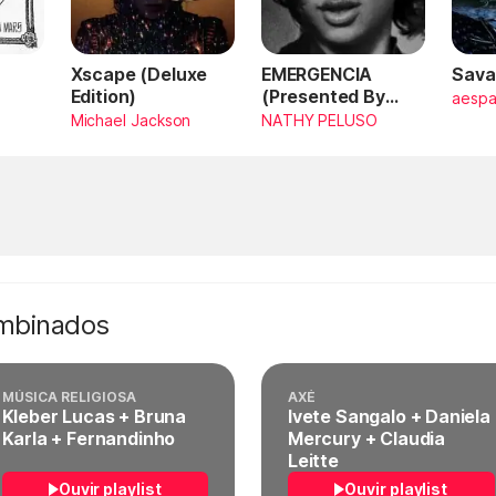
Xscape (Deluxe
EMERGENCIA
Sava
Edition)
(Presented By
aesp
PlayStation,
Michael Jackson
NATHY PELUSO
Horizon Forbidden
West)
ombinados
MÚSICA RELIGIOSA
AXÉ
Kleber Lucas + Bruna
Ivete Sangalo + Daniela
Karla + Fernandinho
Mercury + Claudia
Leitte
Ouvir playlist
Ouvir playlist