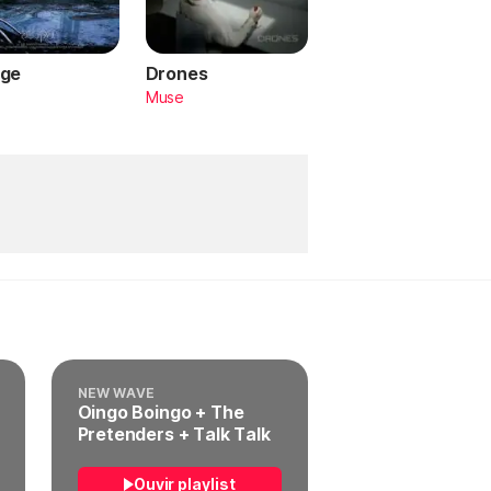
ge
Drones
a
Muse
NEW WAVE
Oingo Boingo + The
Pretenders + Talk Talk
Ouvir playlist