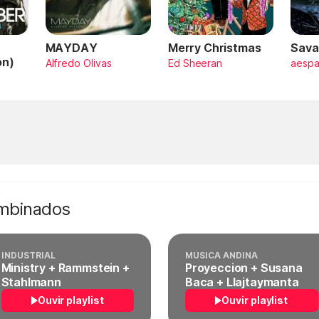
MAYDAY
Merry Christmas
Sava
on)
Alfredo Olivas
Ed Sheeran
aesp
ombinados
INDUSTRIAL
MÚSICA ANDINA
Ministry + Rammstein +
Proyeccion + Susana
Stahlmann
Baca + Llajtaymanta
Ouvir playlist
Ouvir playlist