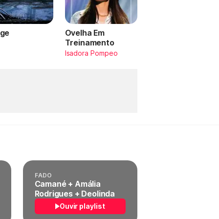
ge
Ovelha Em
Treinamento
a
Isadora Pompeo
FADO
Camané + Amália
Rodrigues + Deolinda
Ouvir playlist