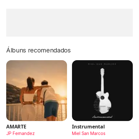
Álbuns recomendados
AMARTE
Instrumental
JP Fernandez
Miel San Marcos