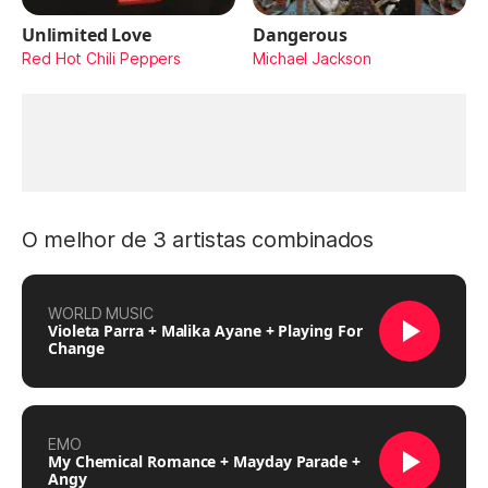
Unlimited Love
Dangerous
Red Hot Chili Peppers
Michael Jackson
O melhor de 3 artistas combinados
WORLD MUSIC
Violeta Parra + Malika Ayane + Playing For
Change
EMO
My Chemical Romance + Mayday Parade +
Angy