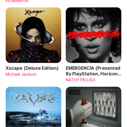
Ed Maverick
Xscape (Deluxe Edition)
EMERGENCIA (Presented
By PlayStation, Horizon
Michael Jackson
Forbidden West)
NATHY PELUSO