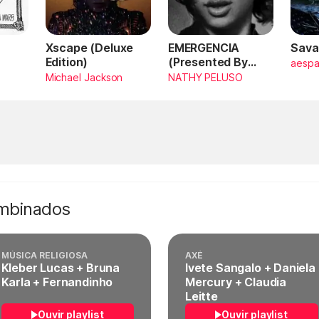
Xscape (Deluxe
EMERGENCIA
Sava
Edition)
(Presented By
aesp
PlayStation,
Michael Jackson
NATHY PELUSO
Horizon Forbidden
West)
ombinados
MÚSICA RELIGIOSA
AXÉ
Kleber Lucas + Bruna
Ivete Sangalo + Daniela
Karla + Fernandinho
Mercury + Claudia
Leitte
Ouvir playlist
Ouvir playlist