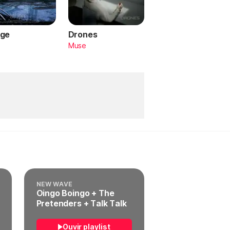
ge
Drones
a
Muse
NEW WAVE
Oingo Boingo + The
Pretenders + Talk Talk
Ouvir playlist