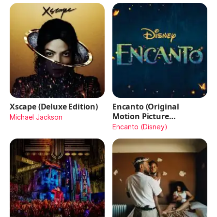
Xscape (Deluxe Edition)
Encanto (Original
Motion Picture
Michael Jackson
Soundtrack)
Encanto (Disney)