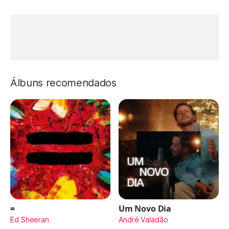
Álbuns recomendados
=
Um Novo Dia
Ed Sheeran
André Valadão