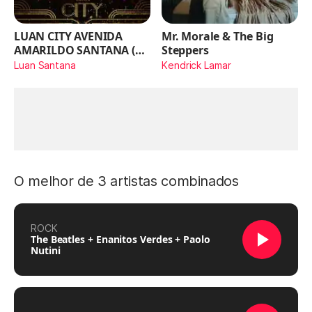
LUAN CITY AVENIDA
Mr. Morale & The Big
AMARILDO SANTANA (Ao
Steppers
Vivo)
Luan Santana
Kendrick Lamar
O melhor de 3 artistas combinados
ROCK
The Beatles + Enanitos Verdes + Paolo
Nutini