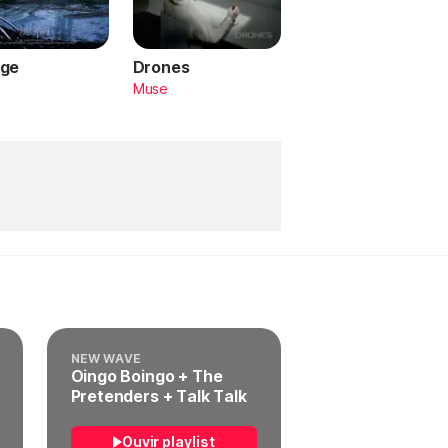
ge
Drones
a
Muse
NEW WAVE
Oingo Boingo + The
Pretenders + Talk Talk
Ouvir playlist