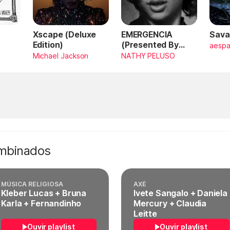
Xscape (Deluxe
EMERGENCIA
Sava
Edition)
(Presented By
aesp
PlayStation,
Michael Jackson
NATHY PELUSO
Horizon Forbidden
West)
ombinados
MÚSICA RELIGIOSA
AXÉ
Kleber Lucas + Bruna
Ivete Sangalo + Daniela
Karla + Fernandinho
Mercury + Claudia
Leitte
Ouvir playlist
Ouvir playlist