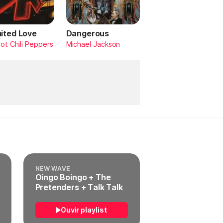
mited Love
Dangerous
ot Chili Peppers
Michael Jackson
NEW WAVE
Oingo Boingo + The
Pretenders + Talk Talk
Ouvir playlist