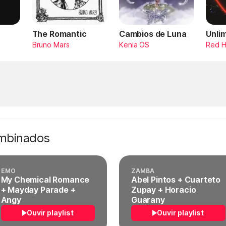
The Romantic
Cambios de Luna
Unli
Bruno Mars
Kenia OS
Red H
ombinados
EMO
ZAMBA
My Chemical Romance
Abel Pintos + Cuarteto
+ Mayday Parade +
Zupay + Horacio
Angy
Guarany
Ouvir playlist
Ouvir playlist