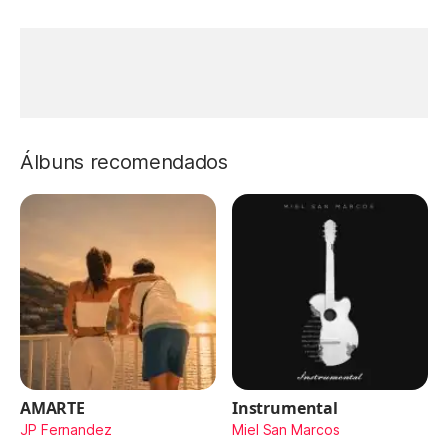
Álbuns recomendados
AMARTE
Instrumental
JP Fernandez
Miel San Marcos