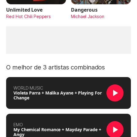
Unlimited Love
Dangerous
Red Hot Chili Peppers
Michael Jackson
O melhor de 3 artistas combinados
WORLD MUSIC
Violeta Parra + Malika Ayane + Playing For
Change
EMO
My Chemical Romance + Mayday Parade +
Angy