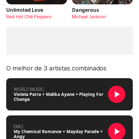
Unlimited Love
Dangerous
Red Hot Chili Peppers
Michael Jackson
O melhor de 3 artistas combinados
WORLD MUSIC
Violeta Parra + Malika Ayane + Playing For
Change
EMO
My Chemical Romance + Mayday Parade +
Angy