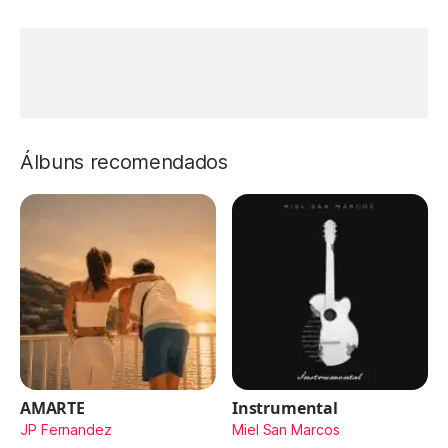
Álbuns recomendados
AMARTE
Instrumental
JP Fernandez
Miel San Marcos