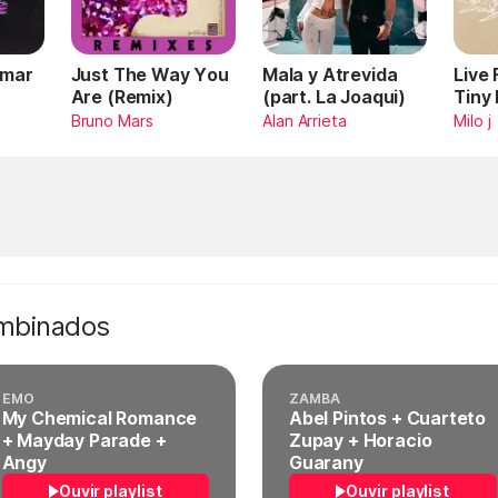
Omar
Just The Way You
Mala y Atrevida
Live
Are (Remix)
(part. La Joaqui)
Tiny
Bruno Mars
Alan Arrieta
Milo j
ombinados
EMO
ZAMBA
My Chemical Romance
Abel Pintos + Cuarteto
+ Mayday Parade +
Zupay + Horacio
Angy
Guarany
Ouvir playlist
Ouvir playlist