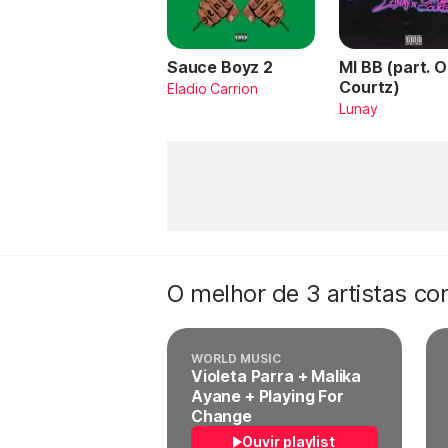
Sauce Boyz 2
MI BB (part. 
Courtz)
Eladio Carrion
Lunay
O melhor de 3 artistas c
WORLD MUSIC
Violeta Parra + Malika
Ayane + Playing For
Change
Ouvir playlist