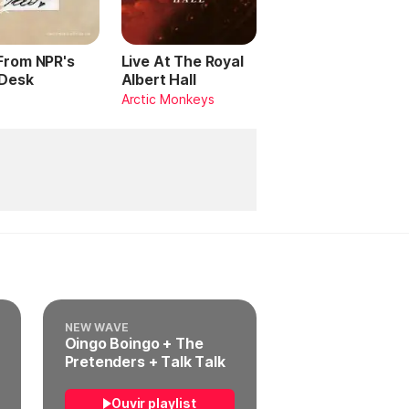
 From NPR's
Live At The Royal
 Desk
Albert Hall
Arctic Monkeys
NEW WAVE
Oingo Boingo + The
Pretenders + Talk Talk
Ouvir playlist