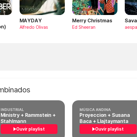
MAYDAY
Merry Christmas
Sava
on)
Alfredo Olivas
Ed Sheeran
aesp
ombinados
INDUSTRIAL
MÚSICA ANDINA
Ministry + Rammstein +
Proyeccion + Susana
Stahlmann
Baca + Llajtaymanta
Ouvir playlist
Ouvir playlist