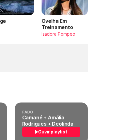
ge
Ovelha Em
Treinamento
a
Isadora Pompeo
FADO
Camané + Amália
Rodrigues + Deolinda
Ouvir playlist