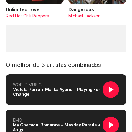
Unlimited Love
Dangerous
Red Hot Chili Peppers
Michael Jackson
O melhor de 3 artistas combinados
WORLD MUSIC
Violeta Parra + Malika Ayane + Playing For
Change
EMO
My Chemical Romance + Mayday Parade +
Angy