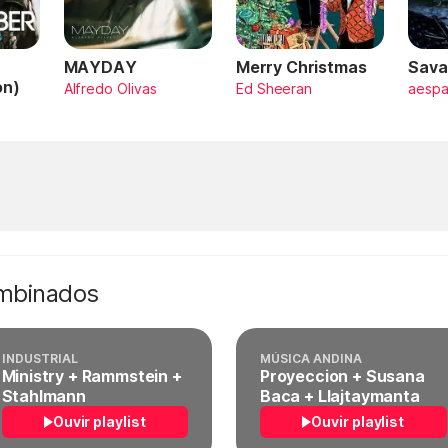
MAYDAY
Merry Christmas
Sava
on)
Alfredo Olivas
Ed Sheeran
aesp
ombinados
INDUSTRIAL
MÚSICA ANDINA
Ministry + Rammstein +
Proyeccion + Susana
Stahlmann
Baca + Llajtaymanta
Ouvir playlist
Ouvir playlist