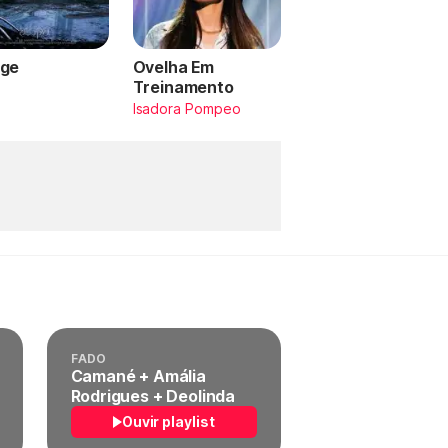
ge
Ovelha Em
Treinamento
a
Isadora Pompeo
FADO
Camané + Amália
Rodrigues + Deolinda
Ouvir playlist