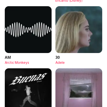
Encanto (Disney)
AM
30
Arctic Monkeys
Adele