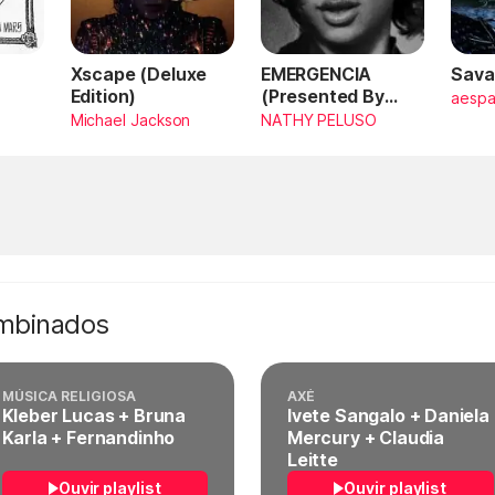
Xscape (Deluxe
EMERGENCIA
Sava
Edition)
(Presented By
aesp
PlayStation,
Michael Jackson
NATHY PELUSO
Horizon Forbidden
West)
ombinados
MÚSICA RELIGIOSA
AXÉ
Kleber Lucas + Bruna
Ivete Sangalo + Daniela
Karla + Fernandinho
Mercury + Claudia
Leitte
Ouvir playlist
Ouvir playlist