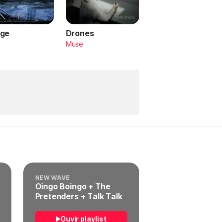
ge
Drones
a
Muse
NEW WAVE
Oingo Boingo + The
Pretenders + Talk Talk
Ouvir playlist