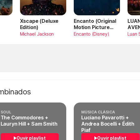
Xscape (Deluxe
Encanto (Original
LUAN
Edition)
Motion Picture
AVE
Soundtrack)
AMA
Michael Jackson
Encanto (Disney)
Luan 
SAN
Vivo
ombinados
SOUL
MÚSICA CLÁSICA
The Commodores +
Luciano Pavarotti +
Lauryn Hill + Sam Smith
Andrea Bocelli + Édith
Piaf
Ouvir playlist
Ouvir playlist