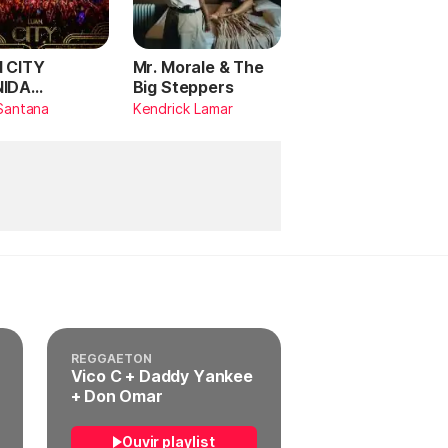
 CITY
Mr. Morale & The
NIDA
Big Steppers
RILDO
Santana
Kendrick Lamar
TANA (Ao
)
REGGAETON
Vico C + Daddy Yankee
+ Don Omar
Ouvir playlist