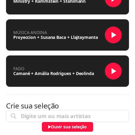
Ministry + Rammstein + Stahlmann
MÚSICA ANDINA
Proyeccion + Susana Baca + Llajtaymanta
FADO
Camané + Amália Rodrigues + Deolinda
Crie sua seleção
Ouvir sua seleção