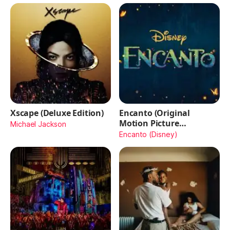
Xscape (Deluxe Edition)
Encanto (Original
Motion Picture
Michael Jackson
Soundtrack)
Encanto (Disney)