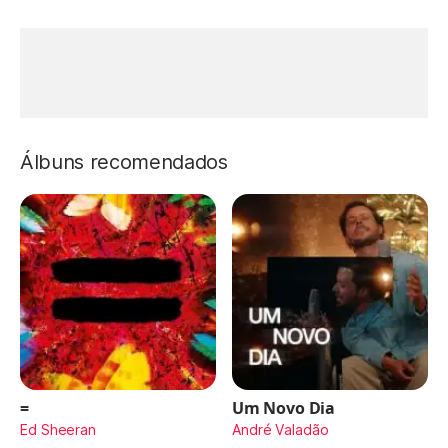
Álbuns recomendados
=
Um Novo Dia
Ed Sheeran
André Valadão