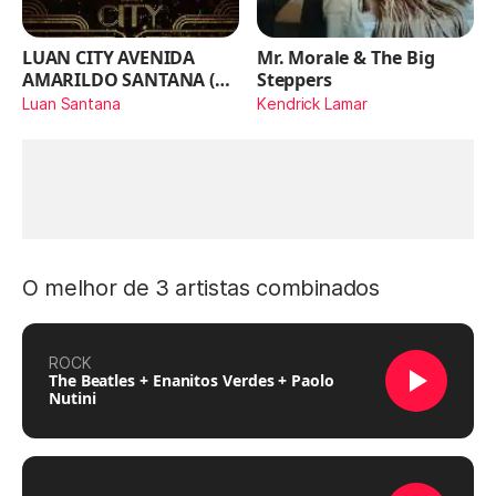
LUAN CITY AVENIDA
Mr. Morale & The Big
AMARILDO SANTANA (Ao
Steppers
Vivo)
Luan Santana
Kendrick Lamar
O melhor de 3 artistas combinados
ROCK
The Beatles + Enanitos Verdes + Paolo
Nutini