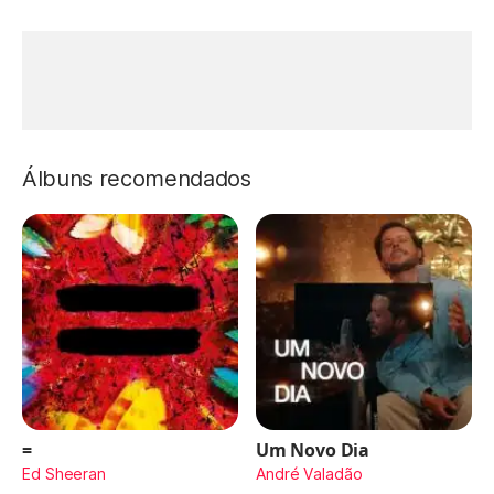
Álbuns recomendados
=
Um Novo Dia
Ed Sheeran
André Valadão