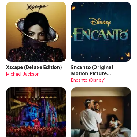
Xscape (Deluxe Edition)
Encanto (Original
Motion Picture
Michael Jackson
Soundtrack)
Encanto (Disney)