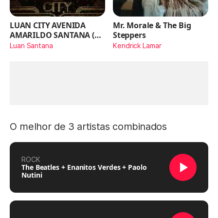
LUAN CITY AVENIDA
Mr. Morale & The Big
AMARILDO SANTANA (Ao
Steppers
Vivo)
Luan Santana
Kendrick Lamar
O melhor de 3 artistas combinados
ROCK
The Beatles + Enanitos Verdes + Paolo
Nutini